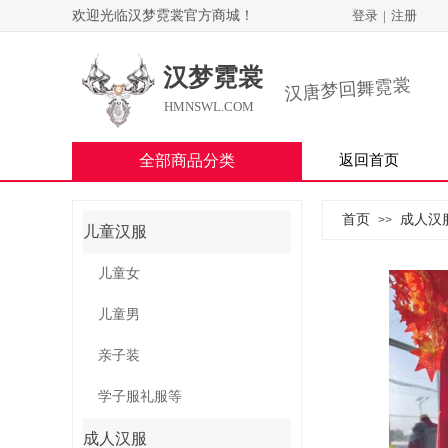
欢迎光临汉梦霓裳官方商城！
登录
|
注册
汉梦霓裳
汉唐梦回舞霓裳
HMNSWL.COM
全部商品分类
返回首页
首页
成人汉
>>
儿童汉服
儿童女
儿童男
亲子装
学子服礼服等
成人汉服