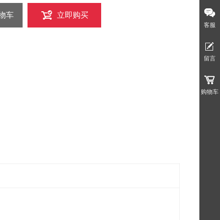
物车
立即购买
客服
留言
购物车