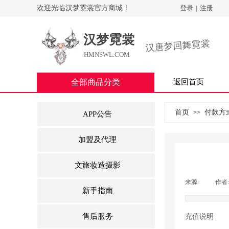
欢迎光临汉梦霓裳官方商城！
登录
|
注册
汉梦霓裳
汉唐梦回舞霓裳
HMNSWL.COM
全部商品分类
返回首页
首页
付款方
>>
APP公告
加盟及代理
文旅妆造摄影
来源:
|
作者:
新手指南
售后服务
充值说明