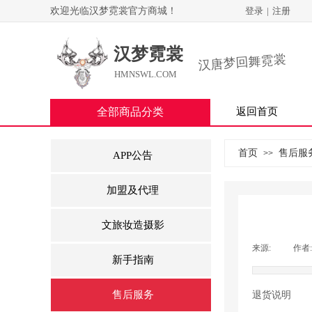
欢迎光临汉梦霓裳官方商城！
登录
|
注册
汉梦霓裳
汉唐梦回舞霓裳
HMNSWL.COM
全部商品分类
返回首页
首页
售后服
>>
APP公告
加盟及代理
文旅妆造摄影
来源:
|
作者:
新手指南
售后服务
退货说明