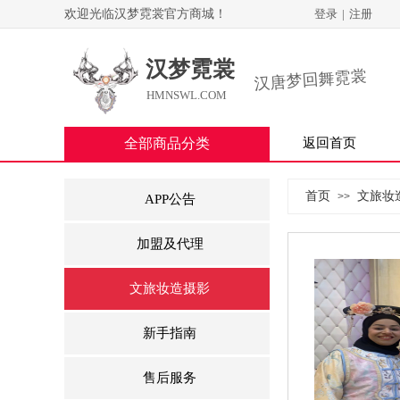
欢迎光临汉梦霓裳官方商城！
登录
|
注册
汉梦霓裳
汉唐梦回舞霓裳
HMNSWL.COM
全部商品分类
返回首页
首页
文旅妆
>>
APP公告
加盟及代理
文旅妆造摄影
新手指南
售后服务