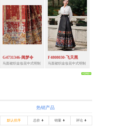
G4731346-闺梦令
F4808030-飞天黑
马面裙织金妆花中式明制
马面裙织金妆花中式明制
热销产品
默认排序
总价
销量
评论