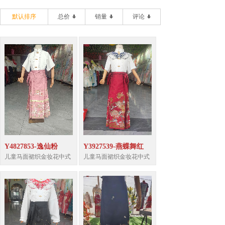
默认排序
总价
销量
评论
Y4827853-逸仙粉
Y3927539-燕蝶舞红
儿童马面裙织金妆花中式
儿童马面裙织金妆花中式