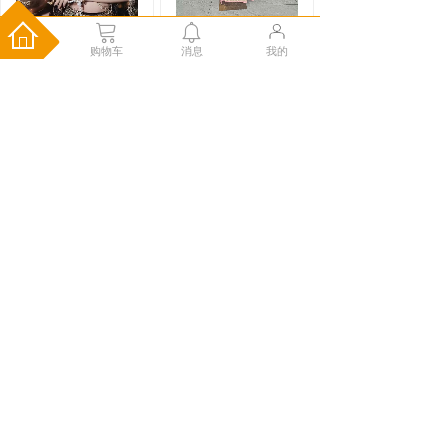
购物车
消息
我的
702-墨狐
Y4827853-逸仙粉
￥725.00
￥275.00
儿童马面裙织金妆花中
式明制日常通勤小
购物车
购物车
Y3927539-燕蝶舞
Y1360897-燕蝶舞
红
黑