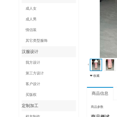
成人女
成人男
情侣装
其它类型服饰
汉服设计
我方设计
第三方设计
❤ 收藏
客户设计
商品信息
买版权
定制加工
商品参数
样衣制作