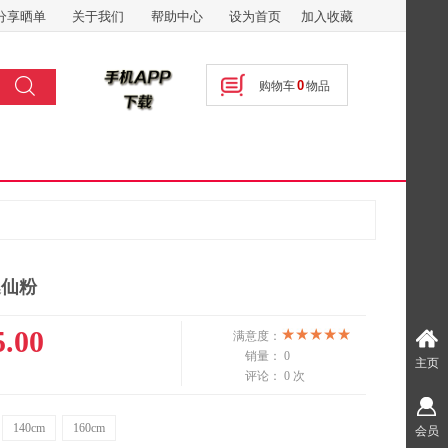
分享晒单
关于我们
帮助中心
设为首页
加入收藏
搜索
0
购物车
物品
按钮文本
-逸仙粉
.00
满意度：
销量：
0
主页
评论：
0 次
140cm
160cm
会员