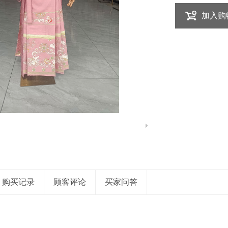
加入购
购买记录
顾客评论
买家问答